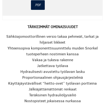
.PDF
TÄRKEIMMÄT OMINAISUUDET
Sähköajomoottorillinen versio takaa pehmeät, tarkat ja
hiljaiset liikkeet
Yhteensopiva komponenttisuunnittelu muiden Snorkel
tuoteperheen nostimien kanssa
Vakaa ja tukeva rakenne
Jatkettava työlava
Hydraulisesti avustettu työlavan lasku
Proportionaalinen ohjausjärjestelmä
Käyttäjäystävälliset “heitto-ovet” työlavan portteina
Jälkiäjättämättömät renkaat
Teräksinen hydrauliöljysäiliö
Nostopisteet jokaisessa nurkassa