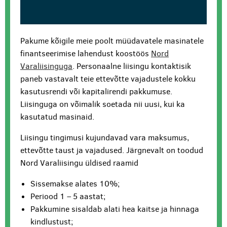
Pakume kõigile meie poolt müüdavatele masinatele
finantseerimise lahendust koostöös
Nord
Varaliisinguga
. Personaalne liisingu kontaktisik
paneb vastavalt teie ettevõtte vajadustele kokku
kasutusrendi või kapitalirendi pakkumuse.
Liisinguga on võimalik soetada nii uusi, kui ka
kasutatud masinaid.
Liisingu tingimusi kujundavad vara maksumus,
ettevõtte taust ja vajadused. Järgnevalt on toodud
Nord Varaliisingu üldised raamid
Sissemakse alates 10%;
Periood 1 – 5 aastat;
Pakkumine sisaldab alati hea kaitse ja hinnaga
kindlustust;