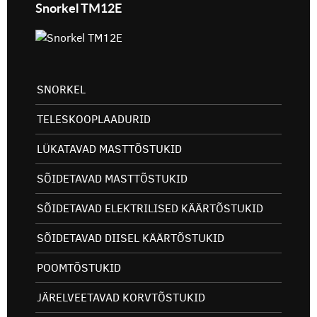
Snorkel TM12E
SNORKEL
TELESKOOPLAADURID
LÜKATAVAD MASTTÕSTUKID
SÕIDETAVAD MASTTÕSTUKID
SÕIDETAVAD ELEKTRILISED KÄÄRTÕSTUKID
SÕIDETAVAD DIISEL KÄÄRTÕSTUKID
POOMTÕSTUKID
JÄRELVEETAVAD KORVTÕSTUKID