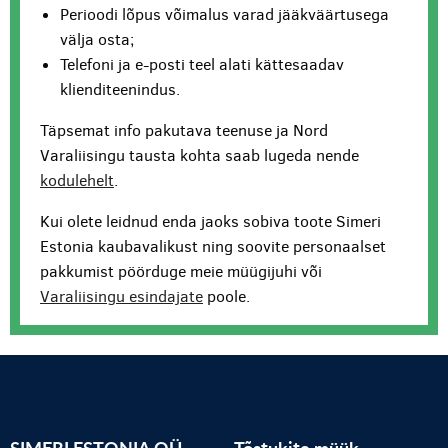
Perioodi lõpus võimalus varad jääkväärtusega
välja osta;
Telefoni ja e-posti teel alati kättesaadav
klienditeenindus.
Täpsemat info pakutava teenuse ja Nord
Varaliisingu tausta kohta saab lugeda nende
kodulehelt
.
Kui olete leidnud enda jaoks sobiva toote Simeri
Estonia kaubavalikust ning soovite personaalset
pakkumist pöörduge meie müügijuhi või
Varaliisingu esindajate
poole.
SIMERI ESTONIA OÜ
Tõstukite müük