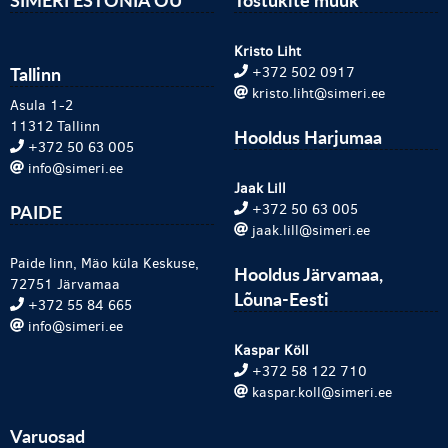
Kristo Liht
Tallinn
+372 502 0917
kristo.liht@simeri.ee
Asula 1-2
11312 Tallinn
Hooldus Harjumaa
+372 50 63 005
info@simeri.ee
Jaak Lill
PAIDE
+372 50 63 005
jaak.lill@simeri.ee
Paide linn, Mäo küla Keskuse,
Hooldus Järvamaa,
72751 Järvamaa
Lõuna-Eesti
+372 55 84 665
info@simeri.ee
Kaspar Köll
+372 58 122 710
kaspar.koll@simeri.ee
Varuosad