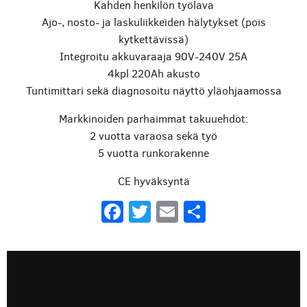
Kahden henkilön työlava
Ajo-, nosto- ja laskuliikkeiden hälytykset (pois
kytkettävissä)
Integroitu akkuvaraaja 90V-240V 25A
4kpl 220Ah akusto
Tuntimittari sekä diagnosoitu näyttö yläohjaamossa
Markkinoiden parhaimmat takuuehdot:
2 vuotta varaosa sekä työ
5 vuotta runkorakenne
CE hyväksyntä
Facebook
Twitter
Email
Share