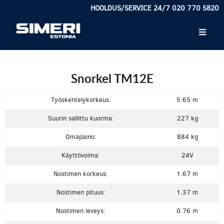
HOOLDUS/SERVICE 24/7 020 770 5820
Snorkel TM12E
Työskentelykorkeus:
5.65 m
Suurin sallittu kuorma:
227 kg
Omapaino:
884 kg
Käyttövoima:
24V
Nostimen korkeus:
1.67 m
Nostimen pituus:
1.37 m
Nostimen leveys:
0.76 m