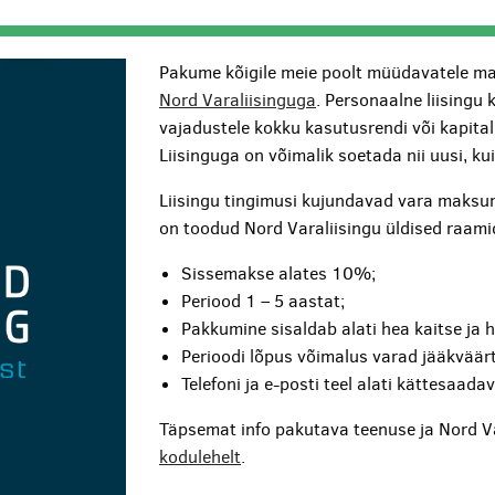
Pakume kõigile meie poolt müüdavatele ma
Nord Varaliisinguga
. Personaalne liisingu 
vajadustele kokku kasutusrendi või kapita
Liisinguga on võimalik soetada nii uusi, k
Liisingu tingimusi kujundavad vara maksum
on toodud Nord Varaliisingu üldised raami
Sissemakse alates 10%;
Periood 1 – 5 aastat;
Pakkumine sisaldab alati hea kaitse ja 
Perioodi lõpus võimalus varad jääkväärt
Telefoni ja e-posti teel alati kättesaada
Täpsemat info pakutava teenuse ja Nord V
kodulehelt
.