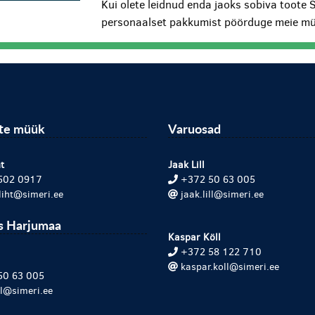
Kui olete leidnud enda jaoks sobiva toote 
personaalset pakkumist pöörduge meie mü
ite müük
Varuosad
t
Jaak Lill
502 0917
+372 50 63 005
.liht@simeri.ee
jaak.lill@simeri.ee
s Harjumaa
Kaspar Köll
+372 58 122 710
kaspar.koll@simeri.ee
50 63 005
ill@simeri.ee