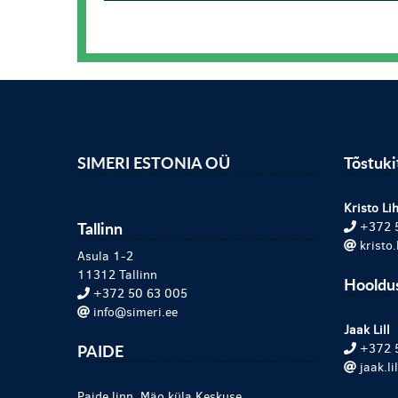
SIMERI ESTONIA OÜ
Tõstuk
Kristo Lih
Tallinn
+372 
kristo
Asula 1-2
11312 Tallinn
Hooldu
+372 50 63 005
info@simeri.ee
Jaak Lill
PAIDE
+372 
jaak.l
Paide linn, Mäo küla Keskuse,