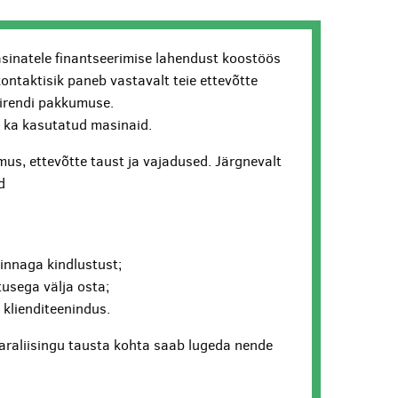
sinatele finantseerimise lahendust koostöös
kontaktisik paneb vastavalt teie ettevõtte
lirendi pakkumuse.
ui ka kasutatud masinaid.
us, ettevõtte taust ja vajadused. Järgnevalt
d
hinnaga kindlustust;
usega välja osta;
v klienditeenindus.
araliisingu tausta kohta saab lugeda nende