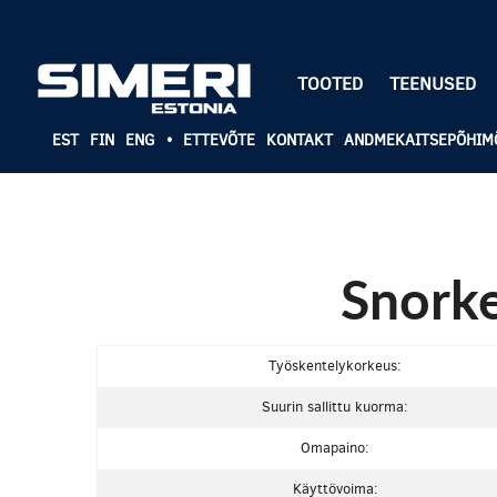
TOOTED
TEENUSED
EST
FIN
ENG
•
ETTEVÕTE
KONTAKT
ANDMEKAITSEPÕHIM
Snork
Työskentelykorkeus:
Suurin sallittu kuorma:
Omapaino:
Käyttövoima: