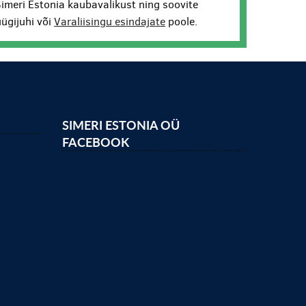
Simeri Estonia kaubavalikust ning soovite
ügijuhi või
Varaliisingu esindajate
poole.
SIMERI ESTONIA OÜ
FACEBOOK