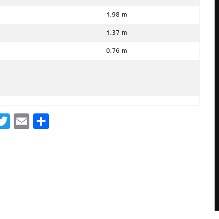
1.98 m
1.37 m
0.76 m
acebook
Twitter
Email
Share