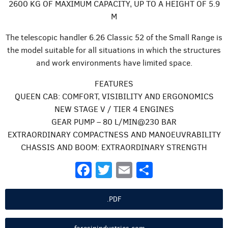
2600 KG OF MAXIMUM CAPACITY, UP TO A HEIGHT OF 5.9
M
The telescopic handler 6.26 Classic 52 of the Small Range is
the model suitable for all situations in which the structures
and work environments have limited space.
FEATURES
QUEEN CAB: COMFORT, VISIBILITY AND ERGONOMICS
NEW STAGE V / TIER 4 ENGINES
GEAR PUMP – 80 L/MIN@230 BAR
EXTRAORDINARY COMPACTNESS AND MANOEUVRABILITY
CHASSIS AND BOOM: EXTRAORDINARY STRENGTH
Facebook
Twitter
Email
Share
.PDF
faresinindustries.com →