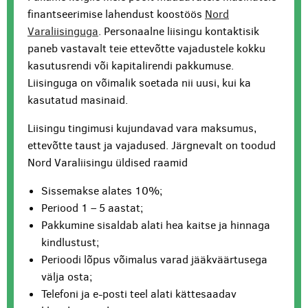
finantseerimise lahendust koostöös
Nord
Varaliisinguga
. Personaalne liisingu kontaktisik
paneb vastavalt teie ettevõtte vajadustele kokku
kasutusrendi või kapitalirendi pakkumuse.
Liisinguga on võimalik soetada nii uusi, kui ka
kasutatud masinaid.
Liisingu tingimusi kujundavad vara maksumus,
ettevõtte taust ja vajadused. Järgnevalt on toodud
Nord Varaliisingu üldised raamid
Sissemakse alates 10%;
Periood 1 – 5 aastat;
Pakkumine sisaldab alati hea kaitse ja hinnaga
kindlustust;
Perioodi lõpus võimalus varad jääkväärtusega
välja osta;
Telefoni ja e-posti teel alati kättesaadav