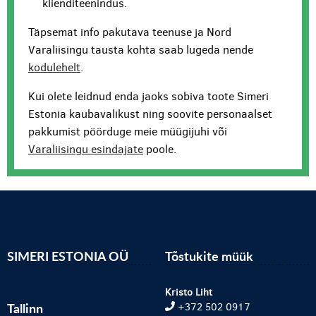
klienditeenindus.
Täpsemat info pakutava teenuse ja Nord
Varaliisingu tausta kohta saab lugeda nende
kodulehelt
.
Kui olete leidnud enda jaoks sobiva toote Simeri
Estonia kaubavalikust ning soovite personaalset
pakkumist pöörduge meie müügijuhi või
Varaliisingu esindajate
poole.
SIMERI ESTONIA OÜ
Tõstukite müük
Kristo Liht
Tallinn
+372 502 0917