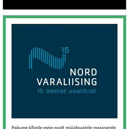
Pakume kõigile meie poolt müüdavatele masinatele