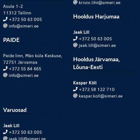
kristo.liht@simeri.ee
Asula 1-2
11312 Tallinn
Hooldus Harjumaa
+372 50 63 005
info@simeri.ee
Jaak Lill
PAIDE
+372 50 63 005
jaak.lill@simeri.ee
Paide linn, Mäo küla Keskuse,
Hooldus Järvamaa,
72751 Järvamaa
Lõuna-Eesti
+372 55 84 665
info@simeri.ee
Kaspar Köll
+372 58 122 710
kaspar.koll@simeri.ee
Varuosad
Jaak Lill
+372 50 63 005
jaak.lill@simeri.ee